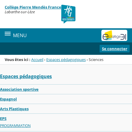
Panneau de gestion des cookies
Collège Pierre Mendès France
Menu de la rubrique
Contenu
Labarthe-sur-Lèze
MENU
Se connecter
Vous êtes ici :
Accueil
›
Espaces pédagogiques
›
Sciences
Espaces pédagogiques
Association sportive
Espagnol
Arts Plastiques
EPS
PROGRAMMATION