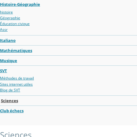
Histoire-Géographie
histoire
Géographie
Éducation civique
Assr
Italiano
Mathématiques
Musique
SVT
Méthodes de travail
Sites internet utiles
Blog de SVT
Sciences
Club échecs
Sciences